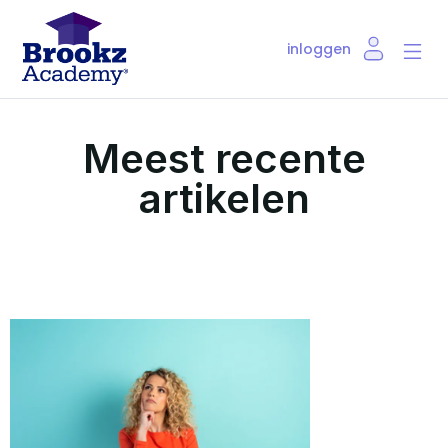
inloggen
De trai
Over ons
Meest recente
artikelen