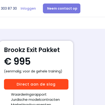
 303 87 30
Inloggen
Neem contact op
Brookz Exit Pakket
€ 995
(eenmalig; voor de gehele training)
Direct aan de slag
Waarderingsrapport
Jurdische modelcontracten
Marketingdocumenten