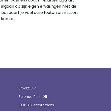
or en business coach Maarten Ligthart
 ingaan op zijn eigen ervaringen met de
t bespaart je veel dure fouten en missers
oorkomen.
Brookz B.V.
Science Park 106
1098 XG Amsterdam