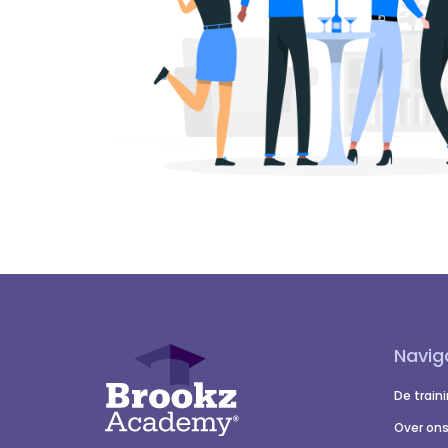
Navig
De train
Over on