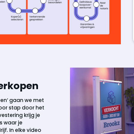
verkopen
kopen’ gaan we met
oor stap door het
stering krijg je
s waar je
jf. In elke video